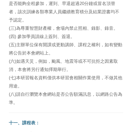
是否能夠全程參加，遲到、早退超過20分鐘或冒名頂替
者，該次訓練各類專業人員繼續教育積分及結業證書均不
予認定。
(三)為尊重智慧財產權，會場內禁止照相、錄影、錄音。
(四) 參加學員請線上簽到、簽退。
(五)主辦單位保有開課或更動講師、課程之權利，如有變動
將公告於本會網站上。
(六)如遇天災，例如，颱風、地震等或不可抗拒之因素取
消，本會將另行通知擇期舉行。
(七)本研習報名資料僅供本研習會相關作業使用，不做其他
用途。
(八)請自行瀏覽本會網站是否公告額滿訊息，以網路公告為
準。
十一、課程表：