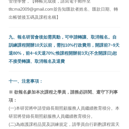
管理學會，【轉帳完成後，請寫電子郵件至
tltcma2009@gmail.com並告知匯款者姓名、匯款日期、轉
出帳號後五碼及課程名稱】
九、報名研習會後如需異動，可申請轉讓、取消報名。自
訓練課程開辦10天以前，需扣10%行政費用，開課前7~9天
退80%，前4~6天退70%;惟課程開辦前3天(不含開課日)恕
不接受轉讓、取消報名及退費
十一、注意事項：
※ 欲報名參加本次課程之學員，請務必詳閱、遵守下列事
項：
(一)本研習將申請登錄長期照顧服務人員繼續教育積分。本
研習將登錄長期照顧服務人員繼續教育積分。
(二)為維護課程品質及訓練規定，請學員自行斟酌課程當天