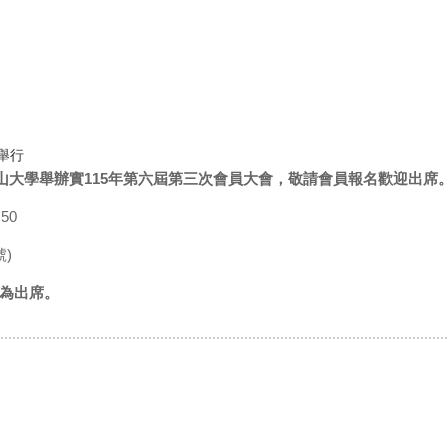
院舉行
中山大學舉辦實115年第六屆第三次會員大會，敬請會員報名歡迎出席
50
)
為出席。