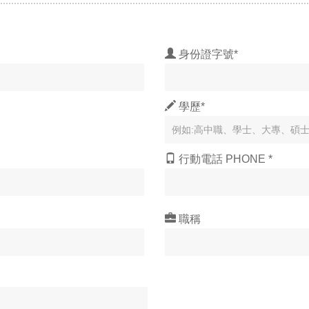
身份證字號*
學歷*
行動電話 PHONE *
職稱