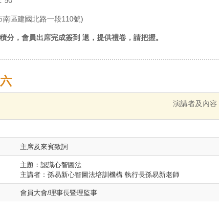
：50
市南區建國北路一段110號)
積分，會員出席完成簽到 退，提供禮卷，請把握。
期六
演講者及內容
主席及來賓致詞
主題：認識心智圖法
主講者：孫易新心智圖法培訓機構 執行長孫易新老師
會員大會/理事長暨理監事