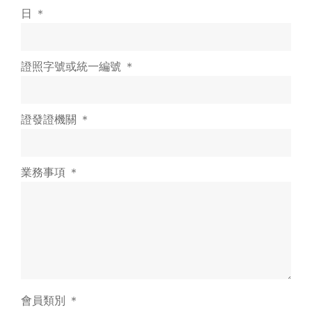
日 ＊
證照字號或統一編號 ＊
證發證機關 ＊
業務事項 ＊
會員類別 ＊