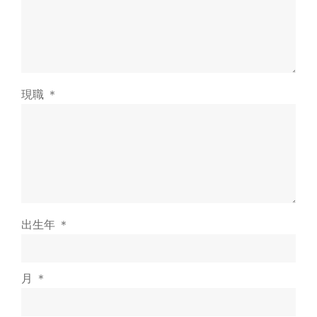
現職 ＊
出生年 ＊
月 ＊