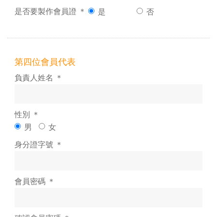
是否要製作會員證 ＊
是
否
第四位會員代表
負責人姓名 ＊
性別 ＊
男
女
身分證字號 ＊
會員密碼 ＊