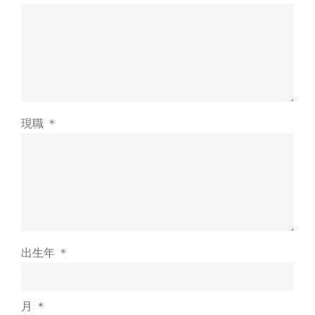
現職 ＊
出生年 ＊
月 ＊