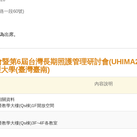
路一段60號)
為出席。
6屆台灣長期照護管理研討會(UHIMA2024
理大學(臺灣臺南)
內容說明
相關資料
教學大樓(Qs棟)1F開放空間
教學大樓(Qs棟)3F~4F各教室