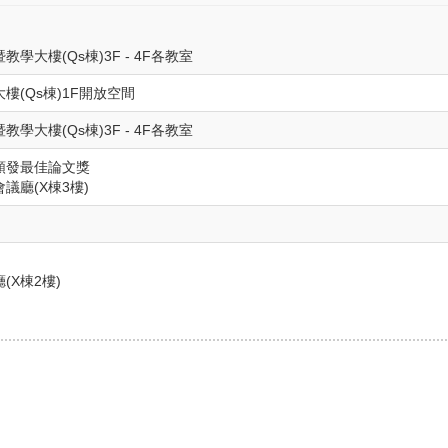
學大樓(Qs棟)3F - 4F各教室
樓(Qs棟)1F開放空間
學大樓(Qs棟)3F - 4F各教室
頒發最佳論文獎
議廳(X棟3樓)
(X棟2樓)