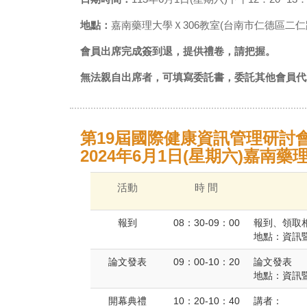
地點：
嘉南藥理大學Ｘ306教室(台南市仁德區二仁
會員出席完成簽到退，提供禮卷，請把握。
無法親自出席者，可填寫委託書，委託其他會員代
第19屆國際健康資訊管理研討會暨第
2024年6月1日(星期六)嘉南藥
活動
時 間
報到
08：30-09：00
報到、領取
地點：資訊暨
論文發表
09：00-10：20
論文發表
地點：資訊暨
開幕典禮
10：20-10：40
講者：