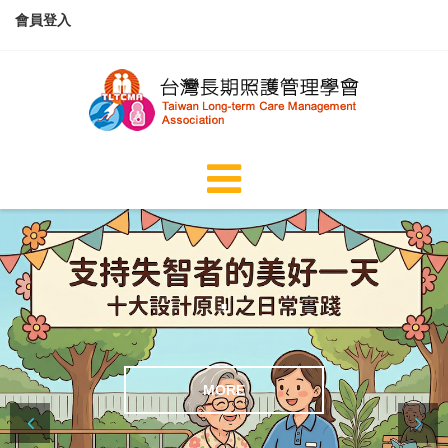
會員登入
本會自109年起持續
.
推動長者預防及延
緩失能相關培訓計
MORE
畫_方案名稱：「彈